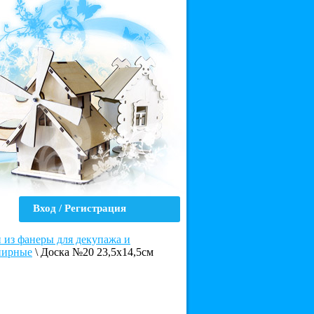
Вход / Регистрация
из фанеры для декупажа и
нирные
\
Доска №20 23,5х14,5см