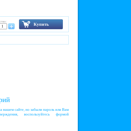
ство:
Купить
+
арий
а нашем сайте, но забыли пароль или Вам
рждения, воспользуйтесь формой